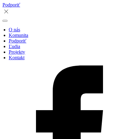
Podporiť
O nás
Komunita
Podporiť
Ľudia
Projekty
Kontakt