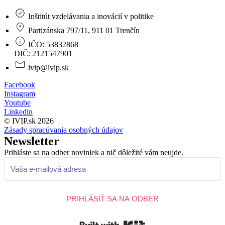
Inštitút vzdelávania a inovácií v politike
Partizánska 797/11, 911 01 Trenčín
IČO: 53832868
DIČ: 2121547901
ivip@ivip.sk
Facebook
Instagram
Youtube
Linkedin
© IVIP.sk 2026
Zásady spracúvania osobných údajov
Newsletter
Prihláste sa na odber noviniek a nič dôležité vám neujde.
PRIHLÁSIŤ SA NA ODBER
Built with Kit