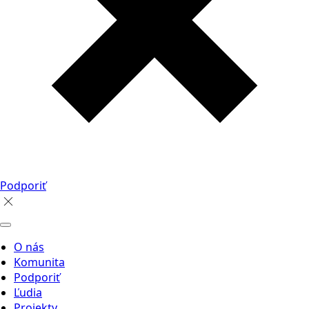
Podporiť
O nás
Komunita
Podporiť
Ľudia
Projekty