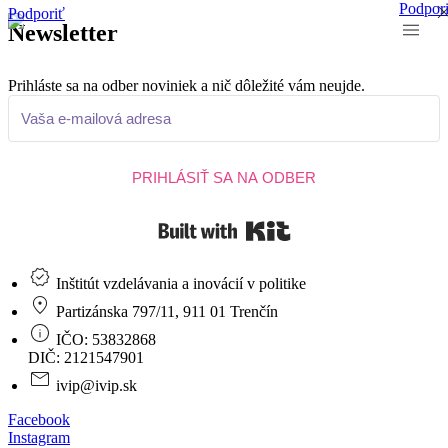
Podpor
Podporiť
Newsletter
Prihláste sa na odber noviniek a nič dôležité vám neujde.
PRIHLÁSIŤ SA NA ODBER
Built with Kit
Inštitút vzdelávania a inovácií v politike
Partizánska 797/11, 911 01 Trenčín
IČO: 53832868
DIČ: 2121547901
ivip@ivip.sk
Facebook
Instagram