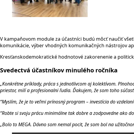
V kampaňovom module za účastníci budú môcť naučiť všetko d
komunikácie, výber vhodných komunikačných nástrojov apo
Kresťanskodemokratické hodnotové zakorenenie a politické
Svedectvá účastníkov minulého ročníka
„Konkrétne príklady, práca s jednotlivcom aj kolektívom. Plnohod
priestor, milí a profesionalni ľudia. Ďakujem, že som toho súč
“Myslím, že je to veľmi prínosný program – investícia do vzdelania 
“Robte si svoju prácu minimálne tak dobre a zodpovedne ako do
„Bolo to MEGA. Dávno som nemal pocit, že som bol na užitočno