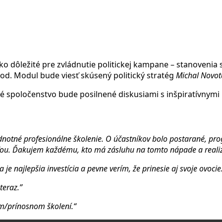
ôležité pre zvládnutie politickej kampane – stanovenia si c
d. Modul bude viesť skúsený politický stratég
Michal Novot
 spoločenstvo bude posilnené diskusiami s inšpiratívnymi
notné profesionálne školenie. O účastníkov bolo postarané, progr
asťou. Ďakujem každému, kto má zásluhu na tomto nápade a realiz
je najlepšia investícia a pevne verím, že prinesie aj svoje ovocie.
teraz.”
m/prínosnom školení.“