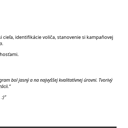
ieľa, identifikácie voliča, stanovenie si kampaňovej
a
.
 hosťami.
am bol jasný a na najvyššej kvalitatívnej úrovni. Tvorivý
ácii.“
 :)”