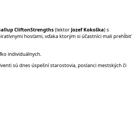
Gallup CliftonStrengths
(lektor
Jozef Kokoška
) s
ratívnymi hosťami, vďaka ktorým si účastníci mali prehĺbiť
ľko individuálnych.
lventi sú dnes úspešní starostovia, poslanci mestských či