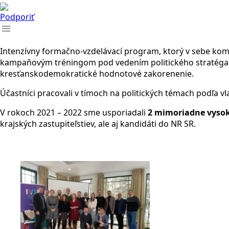
Podporiť
Intenzívny formačno-vzdelávací program, ktorý v sebe kom
kampaňovým tréningom pod vedením politického stratég
kresťanskodemokratické hodnotové zakorenenie.
Účastníci pracovali v tímoch na politických témach podľa v
V rokoch 2021 – 2022 sme usporiadali
2 mimoriadne vysok
krajských zastupiteľstiev, ale aj kandidáti do NR SR.