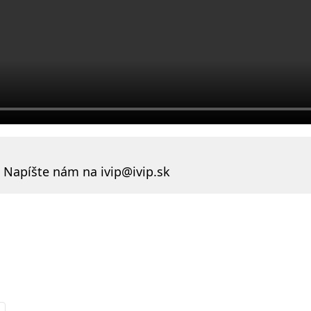
? Napíšte nám na
ivip@ivip.sk