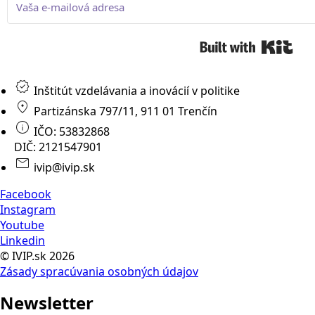
Buil
Inštitút vzdelávania a inovácií v politike
Partizánska 797/11, 911 01 Trenčín
IČO: 53832868
DIČ: 2121547901
ivip@ivip.sk
Facebook
Instagram
Youtube
Linkedin
© IVIP.sk 2026
Zásady spracúvania osobných údajov
Newsletter